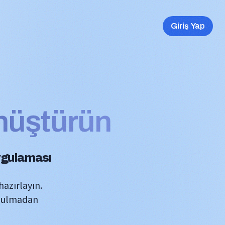
Giriş Yap
ı
nüştürün
ygulaması
azırlayın.
ozulmadan