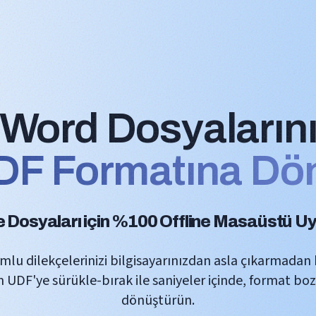
Word Dosyaların
F Formatına Dö
Dosyaları için %100 Offline Masaüstü U
lu dilekçelerinizi bilgisayarınızdan asla çıkarmadan h
 UDF'ye sürükle-bırak ile saniyeler içinde, format b
dönüştürün.