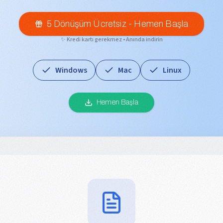
5 Dönüşüm Ücretsiz - Hemen Başla
✨ Kredi kartı gerekmez • Anında indirin
Windows
Mac
Linux
Hemen Başla