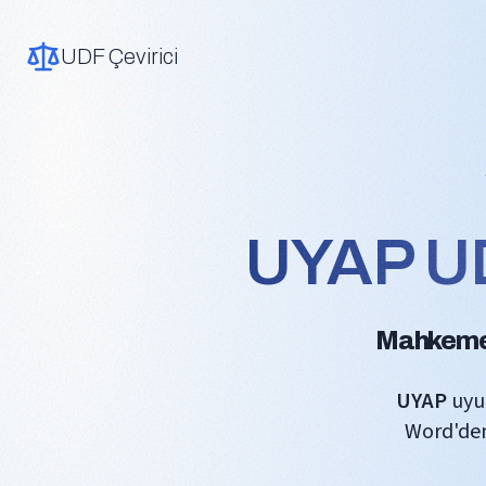
UDF Çevirici
UYAP UD
Mahkeme 
UYAP
uyum
Word'den